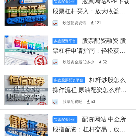
股票网站APP下载
实盘配资公司
股票杠杆买入：放大收益，
谨慎操作
炒股配资资讯
121
股票配资融资 股
实盘配资平台
票杠杆申请指南：轻松获取
资金杠杆
炒股资金最低多少
52
杠杆炒股怎么
实盘股票配资平台
操作流程 原油配资怎么样？
风险与收益全解析
股票配资吧
53
配资网站 中金所
实盘配资公司
股指配资：杠杆交易，放大