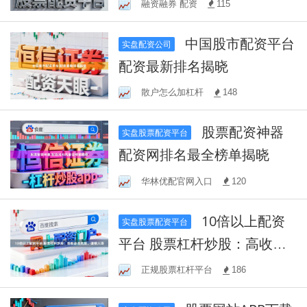
融资融券 配资
115
中国股市配资平台
实盘配资公司
配资最新排名揭晓
散户怎么加杠杆
148
股票配资神器
实盘股票配资平台
配资网排名最全榜单揭晓
华林优配官网入口
120
10倍以上配资
实盘股票配资平台
平台 股票杠杆炒股：高收益
高风险，谨慎入场
正规股票杠杆平台
186