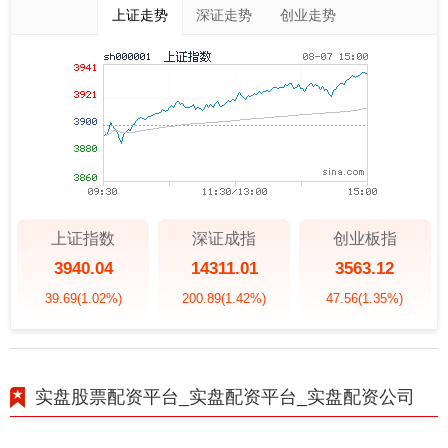
上证走势
深证走势
创业走势
上证指数
深证成指
创业板指
3940.04
14311.01
3563.12
39.69
(1.02%)
200.89
(1.42%)
47.56
(1.35%)
实盘股票配资平台_实盘配资平台_实盘配资公司