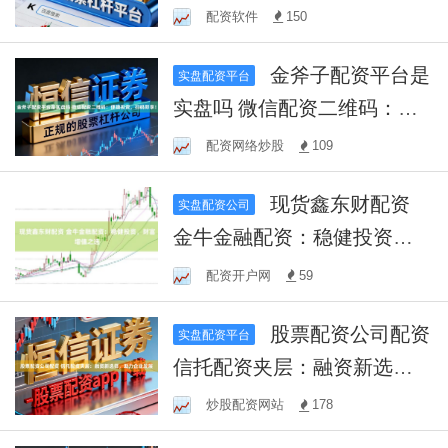
收益？
配资软件
150
金斧子配资平台是
实盘配资平台
实盘吗 微信配资二维码：便
捷投资，扫码即享！
配资网络炒股
109
现货鑫东财配资
实盘配资公司
金牛金融配资：稳健投资，
财富增值之选
配资开户网
59
股票配资公司配资
实盘配资平台
信托配资夹层：融资新选
择，助力企业发展
炒股配资网站
178