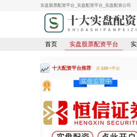
实盘股票配资平台_实盘配资平台_实盘配资公司
首页
实盘股票配资平台
实
十大配资平台推荐
共
100
+平台