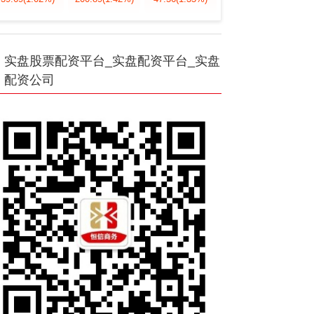
实盘股票配资平台_实盘配资平台_实盘
配资公司