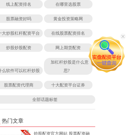
线上配资排名
在哪里选股票
股票融资好吗
黄金投资策略网
十大炒股杠杆配资平台
在线股票配资排名
炒股炒股配资
网上期货配资
加杠杆炒股是什么意
什么软件可以杠杆炒股
思?
股票配资代理商
十大配资平台证券
全部话题标签
热门文章
炒股配资官方网站 股票配资融