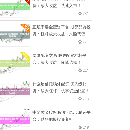
资：放大收益，快速入市！
231
正规千层金配资平台 期货配资投
资：杠杆放大收益，风险需谨
慎！
221
网络配资交易 股票配资杠杆平
台：放大收益，谨慎选择！
221
什么是信托场外配资 优先级配
资：放大杠杆，优享资金配置！
219
中金黄金股票 配资论坛：精选平
台，助您把握投资良机！
219