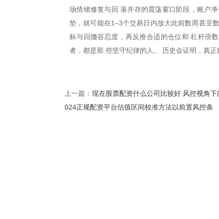
场情绪修复与回 落并存的震荡窗口阶段，账户净
垫，就可能在1–3个交易日内放大此前数周甚至
标与回撤容忍度，再反推合适的仓位和 杠杆倍
者，都是那 些坚守纪律的人。 历史会证明，真正
现在股票配资什么公司比较好 风控视角下
上一篇：
024正规配资平台估值区间校准方法以前置风控条