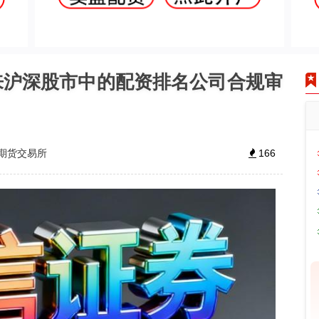
来沪深股市中的配资排名公司合规审
期货交易所
166