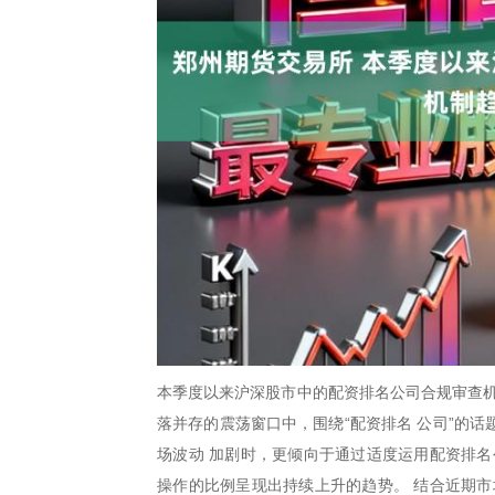
本季度以来沪深股市中的配资排名公司合规审查机
落并存的震荡窗口中，围绕“配资排名 公司”的
场波动 加剧时，更倾向于通过适度运用配资排名
操作的比例呈现出持续上升的趋势。 结合近期市