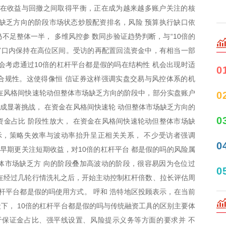
何在收益与回撤之间取得平衡，正在成为越来越多账户关注的核
缺乏方向的阶段市场状态炒股配资排名，风险 预算执行缺口依
不足整体一半， 多维风控参 数同步验证趋势判断，与“10倍的
窗口内保持在高位区间。受访的再配置回流资金中，有相当一部
会考虑通过10倍的杠杆平台都是假的吗在结构性 机会出现时适
0
合规性。这使得像恒 信证券这样强调实盘交易与风控体系的机
在风格间快速轮动但整体市场缺乏方向的阶段中，部分实盘账户
0
位形成显著挑战， 在资金在风格间快速轮 动但整体市场缺乏方向的
0
金占比 阶段性放大， 在资金在风格间快速轮动但整体市场缺
示，策略失效率与波动率抬升呈正相关关系， 不少受访者强调
0
在早期更关注短期收益，对10倍的杠杆平台 都是假的吗的风险属
体市场缺乏方 向的阶段叠加高波动的阶段，很容易因为仓位过
0
在经过几轮行情洗礼之后，开始主动控制杠杆倍数、拉长评估周
杠杆平台都是假的吗使用方式。 呼和 浩特地区投顾表示，在当前
下， 10倍的杠杆平台都是假的吗与传统融资工具的区别主要体
于保证金占比、强平线设置、风险提示义务等方面的要求并 不