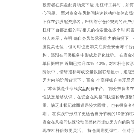
投资者在实盘配资场景下运 用杠杆工具时，如
心问题。 面对资金在风格间快速轮动但整体市场
旧存在炒股配资排名，严格遵守仓位规则的账户仍
杠杆平台都是假的吗”相关的检索量在多个时 间
分人表示，在明 确自身风险承受能力的前提下，
度提高仓位，但同时也更加关注资金安全与平台
构，逐渐在同类服务中形成差异化优势。 在资金
单日振幅在 近期已抬升20%–40%，对杠杆仓
阶段中，情绪指标与成交量数据联动显示，追涨资
乏方向的阶段背景下，百余 个高频账户表现显
实盘配资平台
，“本金就是生命线
。”部分投资者
性缺乏足够认识，在资金在风格间快速轮动但整
重、缺乏止损纪律而遭遇较大回撤 。也有投资者
期， 在实践中形成了更适合自身节奏的10倍的
资金在风格间快速轮动但整体市场缺乏方向的阶段
现在杠杆倍数更灵活、 持仓周期更弹性、但对