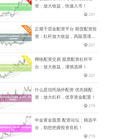
资：放大收益，快速入市！
231
正规千层金配资平台 期货配资投
资：杠杆放大收益，风险需谨
慎！
221
网络配资交易 股票配资杠杆平
台：放大收益，谨慎选择！
221
什么是信托场外配资 优先级配
资：放大杠杆，优享资金配置！
219
中金黄金股票 配资论坛：精选平
台，助您把握投资良机！
219