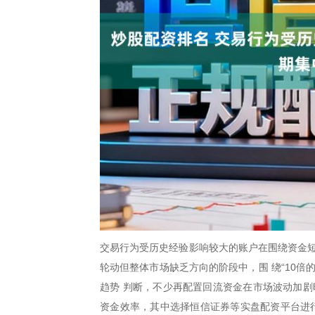
交易行为受历史经验影响较大的账户在围绕资金短
轮动但整体市场缺乏方向的阶段中，围 绕“10
趋势 判断，不少再配置回流资金在市场波动加剧
资金效率，其中选择恒信证券等实盘配资平台进行