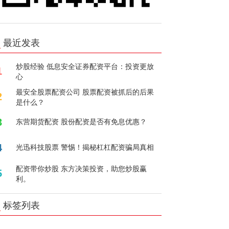
最近发表
炒股经验 低息安全证券配资平台：投资更放
1
心
最安全股票配资公司 股票配资被抓后的后果
2
是什么？
3
东营期货配资 股份配资是否有免息优惠？
4
光迅科技股票 警惕！揭秘杠杠配资骗局真相
配资带你炒股 东方决策投资，助您炒股赢
5
利。
标签列表