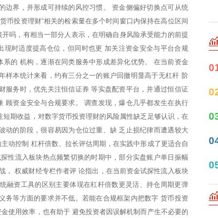
的边界，并形成可持续的风控习惯。 资金侧偏好切换点可从统
字货币投资理财”相关的检索量在多个时间窗口内保持在高位区间
接开吗，有相当一部分人表示，在明确自身风险承受能力的前提
出现时适度提高仓位，但同时也更 加关注资金安全与平台合规
系的 机构，逐渐在同类服务中形成差异化优势。 在当前资金
0
年样本统计来看，约有三分之一的账户回撤明显高于无杠杆 阶
财服务时，优先关注恒信证券 等实盘配资平台，并通过恒信证
0
 顾资金安全与合规要求。 调查发现，爆仓几乎都发生在执行
0
关注短期收益，对数字货币投资理财的风险属性缺乏足够认识，在
波动的阶段，很容易因为仓位过重、缺 乏止损纪律而遭遇较大
0
主动控制 杠杆倍数、拉长评估周期，在实践中形成了更适合自
试探性流入板块热点频繁切换的时期中，部分实盘账户单日振幅
0
挑战， 权威财经专栏作者评 论指出，在当前资金试探性流入板块
传统融资工具的区别主要体现在杠杆倍数更灵活、持仓周期更弹
义务等方面的要求并不低。若能在合规框架内把数字 货币投资
金使用效率，也有助于 避免投资者因误解机制而产生不必要的