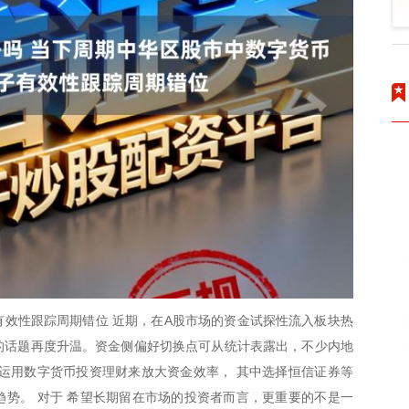
效性跟踪周期错位 近期，在A股市场的资金试探性流入板块热
”的话题再度升温。资金侧偏好切换点可从统计表露出，不少内地
运用数字货币投资理财来放大资金效率， 其中选择恒信证券等
势。 对于 希望长期留在市场的投资者而言，更重要的不是一