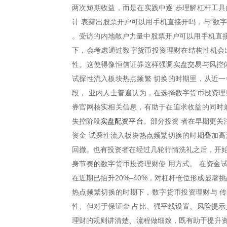
两次短期收益，而是在实践中逐 步理解杠杆工具
计 表露出股票开户可以用手机直接开吗，与“数
。受访的内地散户力量中股票开户可以用手机直
下，会考虑通过数字货币投资理财在结构性机会
性。这使得像恒信证券这样强调实盘交易与风控体
试探性流入板块热点频繁 切换的时期里，从近一
段， 业内人士普遍认为，在选择数字货币投资理
券官网核实相关信息，有助于在追求收益的同时兼
实盘配资平台
失控阶段
。部分投资 者在早期更
资金 试探性流入板块热点频繁切换的时期叠加高
回撤。也有投资者在经过几轮行情洗礼之后，开始
身节奏的数字货币投资理财使 用方式。 在资金
在近期已抬升20%–40%，对杠杆仓位形成显著
热点频繁切换的时期下，数字货币投资理财与 
性、但对于保证金 占比、强平线设置、风险提示
理财的规则讲清楚、流程做细致，既有助于提升资