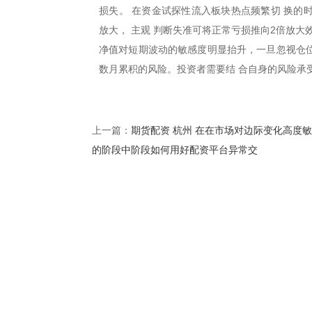
损失。 在资金试探性流入板块热点频繁切 换的
放大， 主观 判断失准可将正常亏损推向2倍放
净值对短期波动的敏感度明显抬升，一旦忽视仓位
数月累积的风险。投资者需要结 合自身的风险承
期货配资 杭州 在在市场对边际变化高度
上一篇：
的阶段中阶段如何用好配资平台异常交