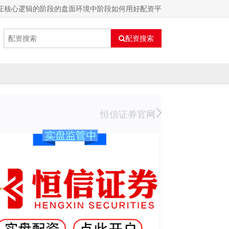
验证核心逻辑的阶段的盘面环境中阶段如何用好配资平
配资搜索
恒信证券官网