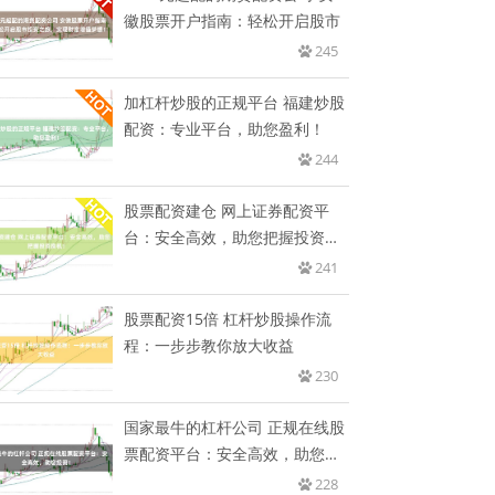
徽股票开户指南：轻松开启股市
245
加杠杆炒股的正规平台 福建炒股
配资：专业平台，助您盈利！
244
股票配资建仓 网上证券配资平
台：安全高效，助您把握投资良
机！
241
股票配资15倍 杠杆炒股操作流
程：一步步教你放大收益
230
国家最牛的杠杆公司 正规在线股
票配资平台：安全高效，助您投
资
228