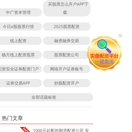
买股票怎么开户APP下
中广资本管理
载
今日a股股票行情
2025股票配资
线上配资
融资融券交易
杨方线上配资股票
股票配资公司
配资安全证券配资门户
网络开户证券账号
证券交易APP
炒股配资开户
全部话题标签
热门文章
1000元起配的期货配资公司 安