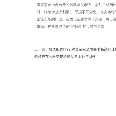
资者需要结合自身的风险承受能力、盈利目标与回
时一味追求放大利润。 亏损不可避免，但灾难性
主流市场的门票。在恒信证券官网等渠道，可以看
市场正在从单纯讨论“能赚多少”，转向更加
股票配资排行 对资金安全性要求极高的谨
上一篇：
型账户在面对交易情绪反复上升与回落