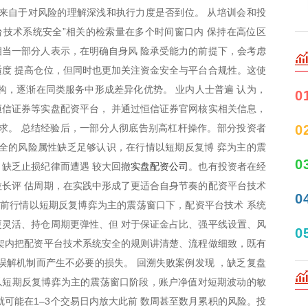
来自于对风险的理解深浅和执行力度是否到位。 从培训会和投
台技术系统安全”相关的检索量在多个时间窗口内 保持在高位区
当一部分人表示，在明确自身风 险承受能力的前提下，会考虑
度 提高仓位，但同时也更加关注资金安全与平台合规性。这使
构，逐渐在同类服务中形成差异化优势。 业内人士普遍 认为，
0
信证券等实盘配资平台， 并通过恒信证券官网核实相关信息，
求。 总结经验后，一部分人彻底告别高杠杆操作。部分投资者
0
全的风险属性缺乏足够认识，在行情以短期反复博 弈为主的震
0
实盘配资公司
缺乏止损纪律而遭遇 较大回撤
。也有投资者在经
长评 估周期，在实践中形成了更适合自身节奏的配资平台技术
0
当前行情以短期反复博弈为主的震荡窗口下，配资平台技术 系统
灵活、持仓周期更弹性、但 对于保证金占比、强平线设置、风
0
架内把配资平台技术系统安全的规则讲清楚、流程做细致，既有
误解机制而产生不必要的损失。 回溯失败案例发现 ，缺乏复盘
情以短期反复博弈为主的震荡窗口阶段，账户净值对短期波动的敏
就可能在1–3个交易日内放大此前 数周甚至数月累积的风险。投