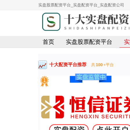
实盘股票配资平台_实盘配资平台_实盘配资公司
首页
实盘股票配资平台
实
十大配资平台推荐
共
100
+平台