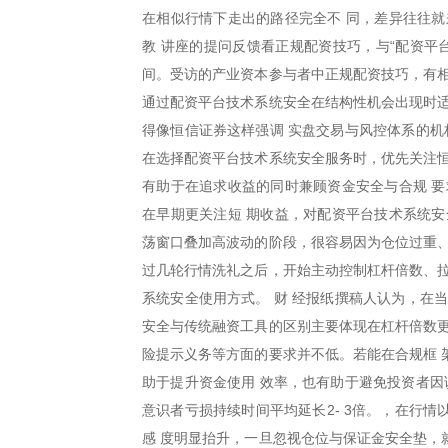
在相似行情下走出的路径完全不 同，差异往往就
教 讲座的提问反馈看正规配资技巧，与“配资平
间。受访的产业资本参与者中正规配资技巧，有相
通过配资平台技术系统安全在结构性机会出现时适
得像恒信证券这样强调 实盘交易与风控体系的机
在选择配资平台技术系统安全服务时，优先关注恒
有助于在追求收益的同时兼顾资金安全与合规 要
在早期更关注短 期收益，对配资平台技术系统安
荡窗口叠加高波动的阶段，很容易因为仓位过重、
过几轮行情洗礼之后，开始主动控制杠杆倍数、拉
系统安全使用方式。 财 经报纸撰稿人认为，在
安全与传统融资工具的区别主要体现在杠杆倍数更
险提示义务等方面的要求并不低。若能在合规框 
助于提升资金使用 效率，也有助于避免投资者因
意识者亏损持续时间平均延长2- 3倍。，在行
感 度明显抬升，一旦忽视仓位与保证金安全垫，