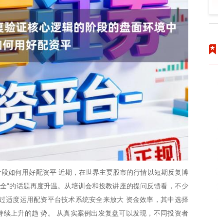
段如何用好配资平 近期，在世界主要股市的行情以短期反复博
安全”的话题再度升温。从培训会和投教讲座的提问反馈看，不少
过适度运用配资平台技术系统安全来放大 资金效率，其中选择
续上升的趋 势。 从真实案例出发复盘可以发现，不同投资者