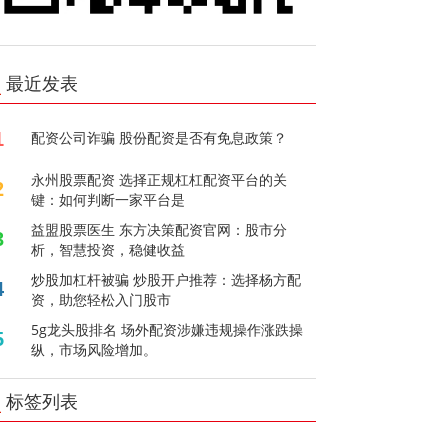
最近发表
1
配资公司诈骗 股份配资是否有免息政策？
永州股票配资 选择正规杠杠配资平台的关
2
键：如何判断一家平台是
益盟股票医生 东方决策配资官网：股市分
3
析，智慧投资，稳健收益
炒股加杠杆被骗 炒股开户推荐：选择杨方配
4
资，助您轻松入门股市
5g龙头股排名 场外配资涉嫌违规操作涨跌操
5
纵，市场风险增加。
标签列表