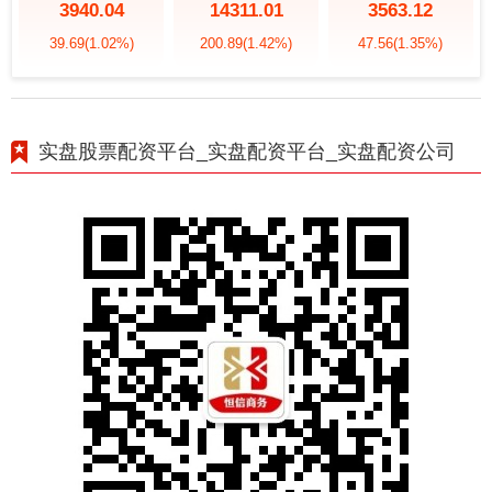
3940.04
14311.01
3563.12
39.69
(1.02%)
200.89
(1.42%)
47.56
(1.35%)
实盘股票配资平台_实盘配资平台_实盘配资公司