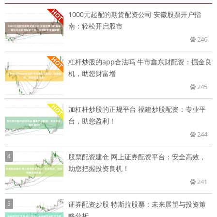
1000元起配的期货配资公司 安徽股票开户指
南：轻松开启股市
246
杠杆炒股的app合法吗 牛市鑫东财配资：掘金良
机，助您财富增
245
加杠杆炒股的正规平台 福建炒股配资：专业平
台，助您盈利！
244
4
股票配资建仓 网上证券配资平台：安全高效，
助您把握投资良机！
241
5
证券配资炒股 特斯拉股票：未来展望与投资策
略分析