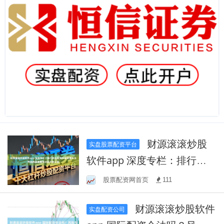
财源滚滚炒股
实盘股票配资平台
软件app 深度专栏：排行前
五配资在投资者关注市场的
股票配资网首页
111
资金属性分类识别从资
财源滚滚炒股软件
实盘配资公司