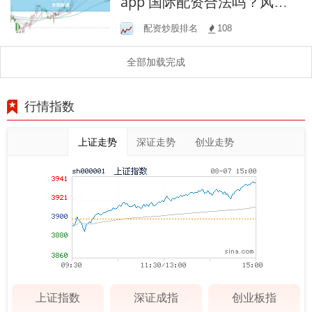
app 国际配资合法吗？风险
与合规解读
配资炒股排名
108
全部加载完成
行情指数
上证走势
深证走势
创业走势
上证指数
深证成指
创业板指