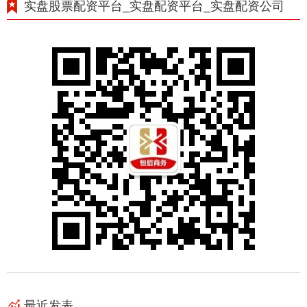
实盘股票配资平台_实盘配资平台_实盘配资公司
最近发表