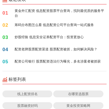
黄金外汇配资 低息配资股票平台查询，找到最优质的服务平
01
台
02
筹码分布图怎么看 低息配资公司平台查询一站式服务
03
炒股经验 低息安全证券配资平台：投资更放心
04
配资老牌股票配资渠道 股票配资被抓，如何解决风险？
05
配资公司银行 股票配资违法行为曝光，多名涉案者被抓获
标签列表
线上配资排名
在哪里选股票
股票融资好吗
黄金投资策略网