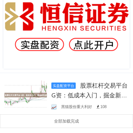
股票杠杆交易平台
实盘配资平台
G资：低成本入门，掘金新机
遇
黑猫股份重大利好
108
全部加载完成