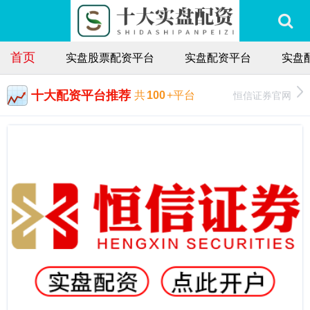
首页
实盘股票配资平台
实盘配资平台
实盘
十大配资平台推荐
恒信证券官网
共
100
+平台