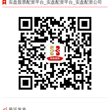
实盘股票配资平台_实盘配资平台_实盘配资公司
最近发表