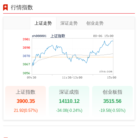
行情指数
上证走势
深证走势
创业走势
上证指数
深证成指
创业板指
3900.35
14110.12
3515.56
21.92
(0.57%)
-34.08
(-0.24%)
-19.58
(-0.55%)