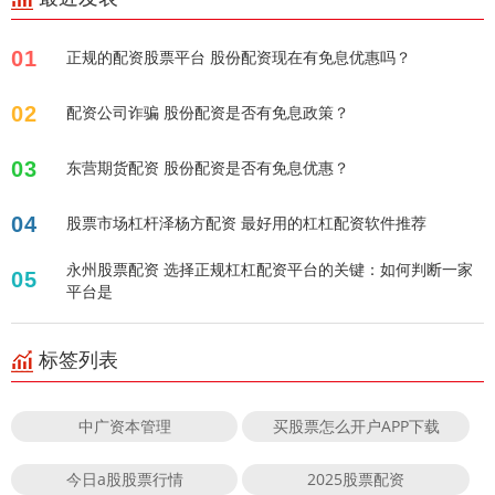
01
正规的配资股票平台 股份配资现在有免息优惠吗？
02
配资公司诈骗 股份配资是否有免息政策？
03
东营期货配资 股份配资是否有免息优惠？
04
股票市场杠杆泽杨方配资 最好用的杠杠配资软件推荐
永州股票配资 选择正规杠杠配资平台的关键：如何判断一家
05
平台是
标签列表
中广资本管理
买股票怎么开户APP下载
今日a股股票行情
2025股票配资