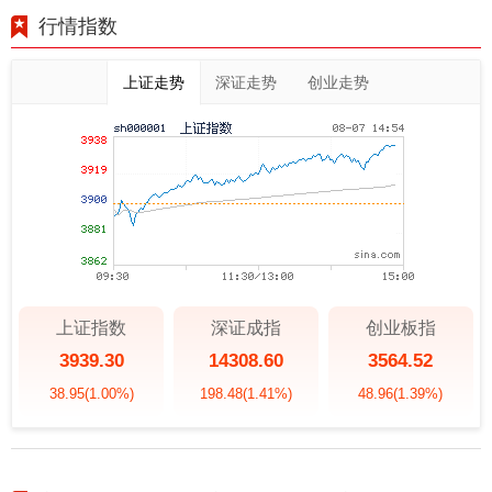
行情指数
上证走势
深证走势
创业走势
上证指数
深证成指
创业板指
3939.30
14308.60
3564.52
38.95
(1.00%)
198.48
(1.41%)
48.96
(1.39%)